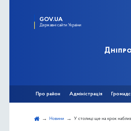
GOV.UA
Державні сайти України
Дніпро
Про район
Адміністрація
Громадс
Новини
У столиці ще на крок наблизились до забезпечення повноцінної рекре