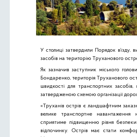
У столиці затвердили Порядок в’їзду, 
засобів на територію Труханового остро
Як
зазначив
заступник міського голови
Бондаренко, територія Труханового ост
швидкості для транспортних засобів, 
затвердженою схемою організації доро
«Труханів острів є ландшафтним заказн
велике транспортне навантаження н
сприятиме підвищенню рівня безпеки
відпочинку. Острів має стати комфо