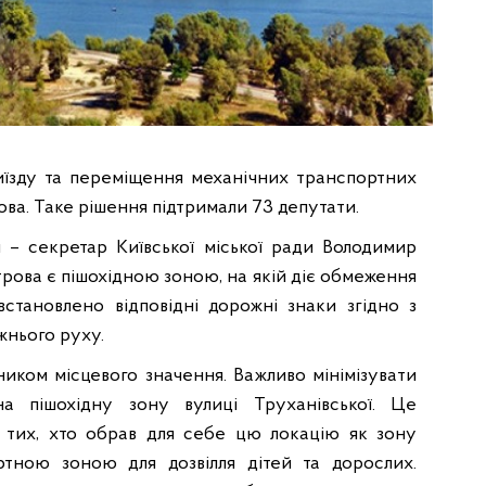
виїзду та переміщення механічних транспортних
ва. Таке рішення підтримали 73 депутати.
 – секретар Київської міської ради Володимир
рова є пішохідною зоною, на якій діє обмеження
встановлено відповідні дорожні знаки згідно з
жнього руху.
иком місцевого значення. Важливо мінімізувати
а пішохідну зону вулиці Труханівської. Це
 тих, хто обрав для себе цю локацію як зону
ртною зоною для дозвілля дітей та дорослих.