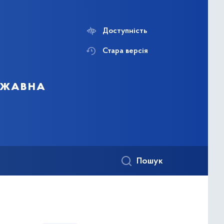
Доступність
Стара версія
ержавна
Пошук