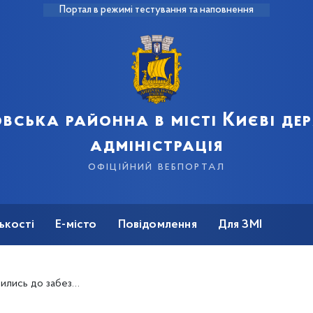
Портал в режимі тестування та наповнення
вська районна в місті Києві д
адміністрація
офіційний вебпортал
ькості
Е-місто
Повідомлення
Для ЗМІ
аційної зони на Трухановому острові