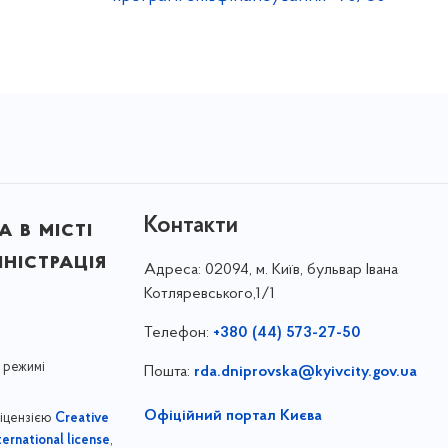
Контакти
 в місті
ністрація
Адреса:
02094, м. Київ, бульвар Івана
Котляревського,1/1
Телефон:
+380 (44) 573-27-50
 режимі
Пошта:
rda.dniprovska@kyivcity.gov.ua
Офіційний портал Києва
ліцензією
Creative
,
ernational license