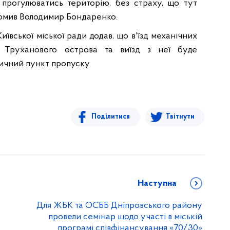
 прогулюватись територію, без страху, що тут
домив Володимир Бондаренко.
иївської міської ради додав, що в'їзд механічних
ю Труханового острова та виїзд з неї буде
ичний пункт пропуску.
Поділитися
Твітнути
Наступна
Для ЖБК та ОСББ Дніпровського району
провели семінар щодо участі в міській
програмі співфінансування «70/30»