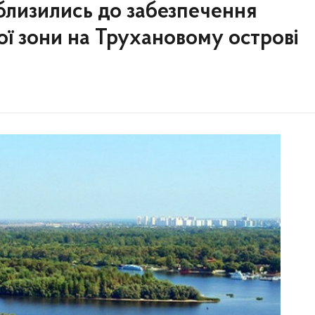
аблизились до забезпечення
ої зони на Трухановому острові