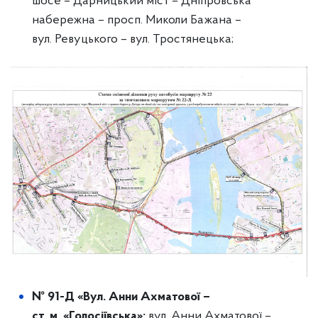
шосе – Дарницький міст – Дніпровська
набережна – просп. Миколи Бажана –
вул. Ревуцького – вул. Тростянецька;
№ 91-Д «Вул. Анни Ахматової –
ст. м. «Голосіївська»:
вул. Анни Ахматової –