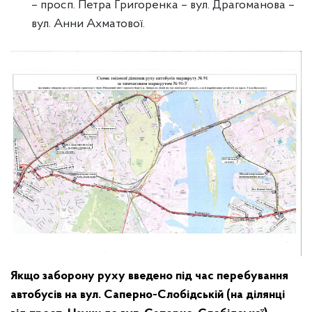
– просп. Петра Григоренка – вул. Драгоманова –
вул. Анни Ахматової.
Якщо заборону руху введено під час перебування
автобусів на вул. Саперно-Слобідській (на ділянці