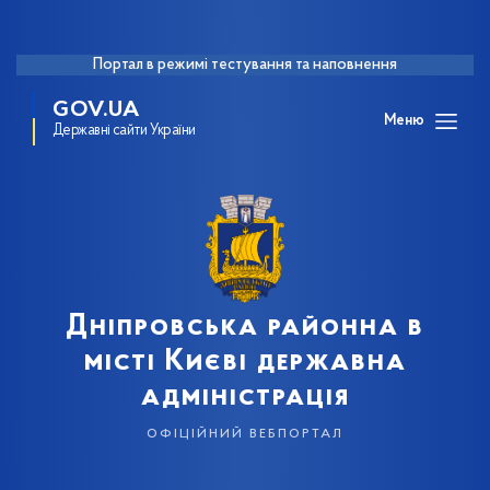
Портал в режимі тестування та наповнення
GOV.UA
Меню
Державні сайти України
Дніпровська районна в
місті Києві державна
адміністрація
офіційний вебпортал