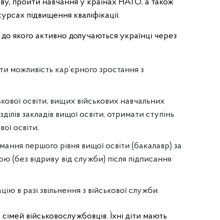
ву, пройти навчання у країнах НАТО, а також
урсах підвищення кваліфікації.
а, до якого активно долучаються українці через
ти можливість кар’єрного зростання з
ькової освіти, вищих військових навчальних
зділів закладів вищої освіти, отримати ступінь
ої освіти;
мання першого рівня вищої освіти (бакалавр) за
ю (без відриву від служби) після підписання
ю в разі звільнення з військової служби.
в сімей військовослужбовців. Їхні діти мають