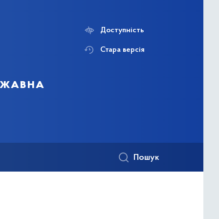
Доступність
Стара версія
ержавна
Пошук