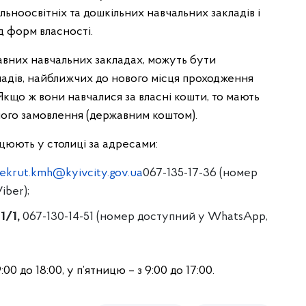
льноосвітніх та дошкільних навчальних закладів і
д форм власності.
жавних навчальних закладах, можуть бути
адів, найближчих до нового місця проходження
Якщо ж вони навчалися за власні кошти, то мають
ного замовлення (державним коштом).
цюють у столиці за адресами:
rekrut.kmh@kyivcity.gov.ua
067-135-17-36 (номер
iber);
1/1,
067-130-14-51 (номер доступний у WhatsApp,
 до 18:00, у п’ятницю – з 9:00 до 17:00.