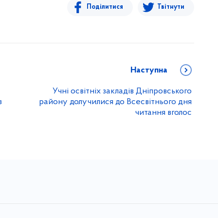
Поділитися
Твітнути
Наступна
Учні освітніх закладів Дніпровського
в
району долучилися до Всесвітнього дня
читання вголос