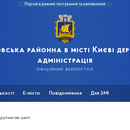
Портал в режимі тестування та наповнення
вська районна в місті Києві д
адміністрація
офіційний вебпортал
ькості
Е-місто
Повідомлення
Для ЗМІ
т» та інші переваги для новобранців та їхніх сімей