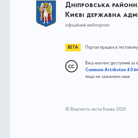
Дніпровська районна
Києві державна адмі
офіційний вебпортал
Портал працює в тестовому
Весь контент доступний за 
Commons Attribution 4.0 Int
якщо не зазначено інше
© Власність міста Києва 2021