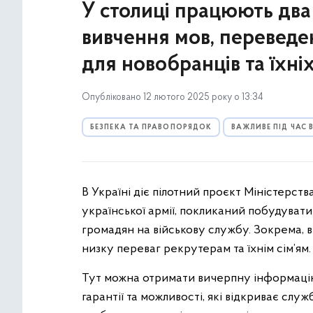
У столиці працюють два 
вивчення мов, переведе
для новобранців та їхні
Опубліковано 12 лютого 2025 року о 13:34
БЕЗПЕКА ТА ПРАВОПОРЯДОК
ВАЖЛИВЕ ПІД ЧАС
В Україні діє пілотний проєкт Міністерс
української армії, покликаний побудуват
громадян на військову службу. Зокрема, в
низку переваг рекрутерам та їхнім сім’ям
Тут можна отримати вичерпну інформацію
гарантії та можливості, які відкриває слу