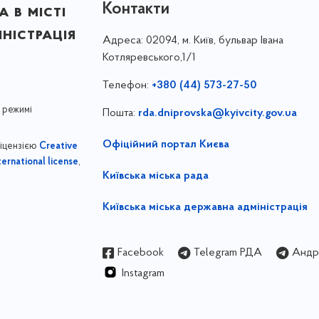
Контакти
 в місті
ністрація
Адреса:
02094, м. Київ, бульвар Івана
Котляревського,1/1
Телефон:
+380 (44) 573-27-50
 режимі
Пошта:
rda.dniprovska@kyivcity.gov.ua
Офіційний портал Києва
ліцензією
Creative
,
ernational license
Київська міська рада
Київська міська державна адміністрація
Facebook
Telegram РДА
Андрі
Instagram