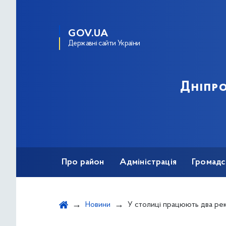
GOV.UA
Державні сайти України
Дніпро
Про район
Адміністрація
Громадс
Новини
У столиці працюють два рекрутингові центри: вища освіта, вивчення мов, переведення на «бюдже