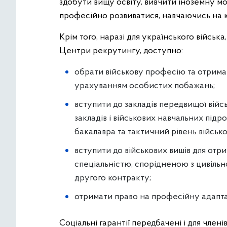
здобути вищу освіту, вивчити іноземну мо
професійно розвиватися, навчаючись на к
Крім того, наразі для українського військ
Центри рекрутингу, доступно:
обрати військову професію та отрима
урахуванням особистих побажань;
вступити до закладів передвищої війс
закладів і військових навчальних підро
бакалавра та тактичний рівень військов
вступити до військових вишів для отри
спеціальністю, спорідненою з цивільно
другого контракту;
отримати право на професійну адаптаці
Соціальні гарантії передбачені і для члені