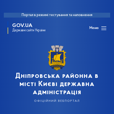
Портал в режимі тестування та наповнення
GOV.UA
Меню
Державні сайти України
Дніпровська районна в
місті Києві державна
адміністрація
офіційний вебпортал