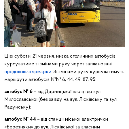
Цієї суботи, 21 червня, низка столичних автобусів
курсуватиме зі змінами руху через заплановані
продовольчі ярмарки
. Зі змінами руху курсуватимуть
маршрути автобусів №№ 6, 44, 49, 87, 95:
автобус № 6
– від Дарницької площі до вул.
Милославської (без заїзду на вул. Лісківську та вул.
Радунську);
автобус № 44
– від станції міської електрички
«Березняки» до вул. Лісківської за власним