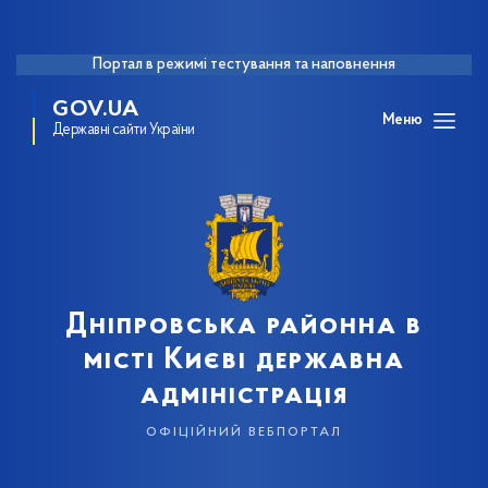
Портал в режимі тестування та наповнення
GOV.UA
Меню
Державні сайти України
Дніпровська районна в
місті Києві державна
адміністрація
офіційний вебпортал