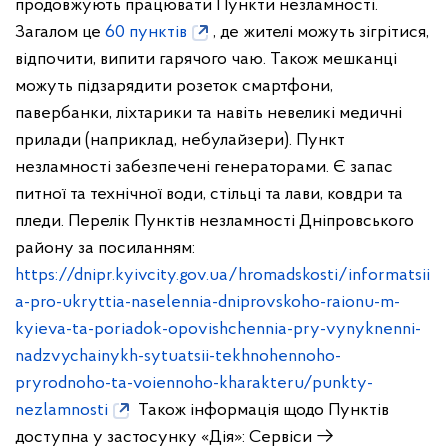
продовжують працювати Пункти незламності.
Загалом це
60 пунктів
, де жителі можуть зігрітися,
відпочити, випити гарячого чаю.
Також мешканці
можуть підзарядити розеток смартфони,
павербанки, ліхтарики та навіть невеликі медичні
прилади (наприклад, небулайзери).
Пункт
незламності забезпечені генераторами. Є запас
питної та технічної води, стільці та лави, ковдри та
пледи.
Перелік Пунктів незламності Дніпровського
району за посиланням:
https://dnipr.kyivcity.gov.ua/hromadskosti/informatsii
a-pro-ukryttia-naselennia-dniprovskoho-raionu-m-
kyieva-ta-poriadok-opovishchennia-pry-vynyknenni-
nadzvychainykh-sytuatsii-tekhnohennoho-
pryrodnoho-ta-voiennoho-kharakteru/punkty-
nezlamnosti
Також інформація щодо Пунктів
доступна у застосунку «Дія»: Сервіси →