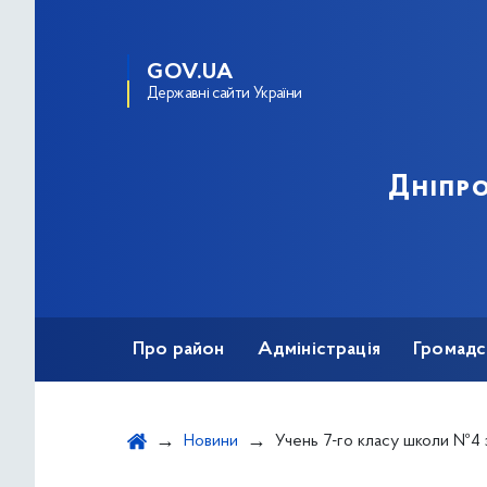
GOV.UA
Державні сайти України
Дніпро
Про район
Адміністрація
Громадс
Новини
Учень 7-го класу школи №4 здобув перемогу на творчому