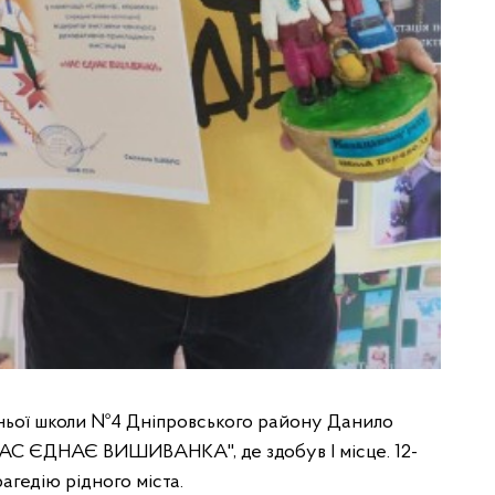
тньої школи №4 Дніпровського району Данило
"НАС ЄДНАЄ ВИШИВАНКА", де здобув І місце. 12-
агедію рідного міста.