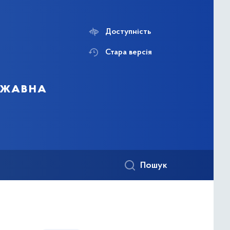
Доступність
Стара версія
ержавна
Пошук