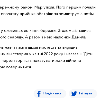
бережному районі Маріуполя. Його першим почали
 спочатку прийняв обстріли за землетрус, а потім
 у сховищах до кінця березня. Згодом дізналися,
ького снаряду. А разом з нею малюнки Данила.
в навчатися в школі мистецтв та вирішив
у він створив у квітні 2022 року і назвав її "Діти
 через творчість показувати жахи війни та
мріє повернутися.
Поділитися
Твітнути