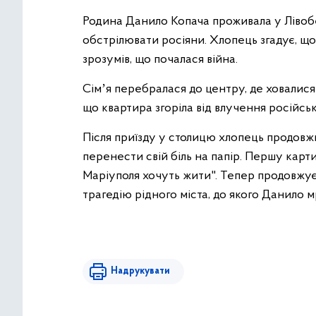
Родина Данило Копача проживала у Ліво
обстрілювати росіяни. Хлопець згадує, що
зрозумів, що почалася війна.
Сімʼя перебралася до центру, де ховалися
що квартира згоріла від влучення російс
Після приїзду у столицю хлопець продовжи
перенести свій біль на папір. Першу картин
Маріуполя хочуть жити". Тепер продовжує
трагедію рідного міста, до якого Данило 
Надрукувати