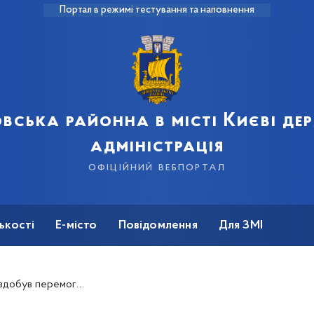
Портал в режимі тестування та наповнення
вська районна в місті Києві д
адміністрація
офіційний вебпортал
ькості
Е-місто
Повідомлення
Для ЗМІ
 конкурсі "НАС ЄДНАЄ ВИШИВАНКА"