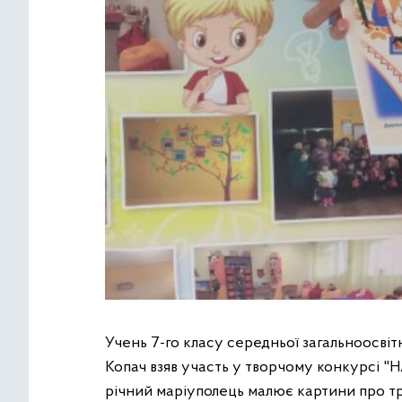
Учень 7-го класу середньої загальноосві
Копач взяв участь у творчому конкурсі 
річний маріуполець малює картини про тр