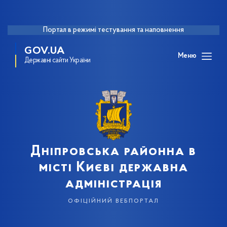
Портал в режимі тестування та наповнення
GOV.UA
Меню
Державні сайти України
Дніпровська районна в
місті Києві державна
адміністрація
офіційний вебпортал