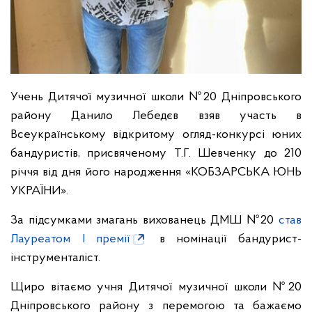
Учень Дитячої музичної школи №20 Дніпровського
району Данило Лебедєв взяв участь в
Всеукраїнському відкритому огляд-конкурсі юних
бандуристів, присвяченому Т.Г. Шевченку до 210
річчя від дня його народження «КОБЗАРСЬКА ЮНЬ
УКРАЇНИ».
За підсумками змагань вихованець ДМШ №20
став
Лауреатом І премії
в номінації бандурист-
інструменталіст.
Щиро вітаємо учня Дитячої музичної школи №20
Дніпровського району з перемогою та бажаємо