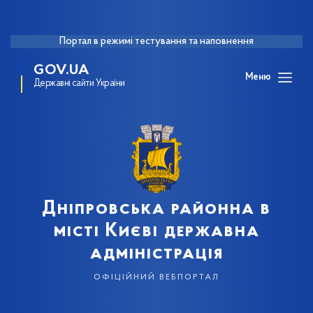
Портал в режимі тестування та наповнення
GOV.UA
Меню
Державні сайти України
Дніпровська районна в
місті Києві державна
адміністрація
офіційний вебпортал