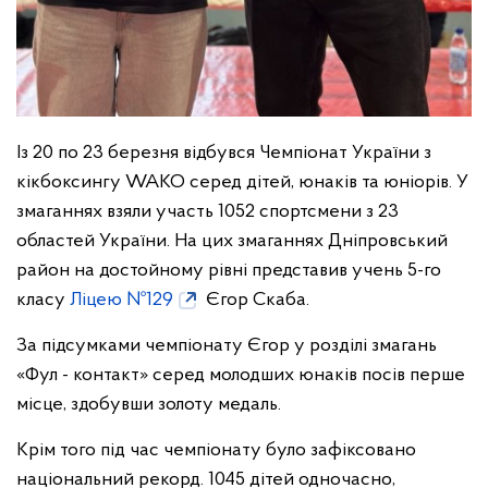
Із 20 по 23 березня відбувся Чемпіонат України з
кікбоксингу WAKO серед дітей, юнаків та юніорів. У
змаганнях взяли участь 1052 спортсмени з 23
областей України. На цих змаганнях Дніпровський
район на достойному рівні представив учень 5-го
класу
Ліцею №129
Єгор Скаба.
За підсумками чемпіонату Єгор у розділі змагань
«Фул - контакт» серед молодших юнаків посів перше
місце, здобувши золоту медаль.
Крім того під час чемпіонату було зафіксовано
національний рекорд. 1045 дітей одночасно,