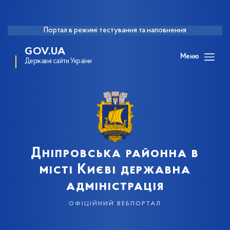
Портал в режимі тестування та наповнення
GOV.UA
Меню
Державні сайти України
Дніпровська районна в
місті Києві державна
адміністрація
офіційний вебпортал