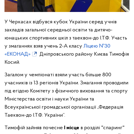
У Черкасах відбувся кубок України серед учнів
закладів загальної середньої освіти та дитячо-
юнацьких спортивних шкіл з таеквон-до І.Т.Ф. Участь
у змаганнях взяв учень 2-А класу
Ліцею №30
«ЕКОНАД»
Дніпровського району Києва Тимофія
Косий.
Загалом у чемпіонаті взяли участь більше 800
учасників із 13 регіонів України. Змагання проводили
під егідою Комітету з фізичного виховання та спорту
Міністерства освіти і науки України та
Всеукраїнської громадської організації „Федерація
Таеквон-до І.Т.Ф. України“.
Тимофій зайняв почесне
І місце
в розділі "спаринг"