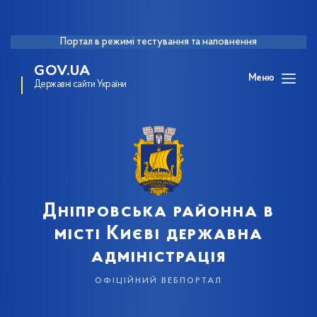
Портал в режимі тестування та наповнення
GOV.UA
Меню
Державні сайти України
Дніпровська районна в
місті Києві державна
адміністрація
офіційний вебпортал