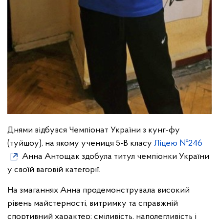
Днями відбувся Чемпіонат України з кунг-фу
(туйшоу), на якому учениця 5-В класу
Ліцею №246
Анна Антощак здобула титул чемпіонки України
у своїй ваговій категорії.
На змаганнях Анна продемонструвала високий
рівень майстерності, витримку та справжній
спортивний характер; сміливість, наполегливість і