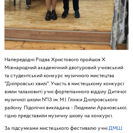
Напередодні Різдва Христового пройшов X
Міжнародний академічний двотуровий учнівський
та студентський конкурс музичного мистецтва
"Дніпровські хвилі". Участь в мистецькому конкурсі
взяли талановиті учні фортепіанного відділу Дитячої
музичної школи №13 ім. М.І. Глінки Дніпровського
району. Підопічні викладача - Людмили Арановської,
гідно представили музичну школу на конкурсі.
За підсумками мистецького фестивалю учні
ДМШ