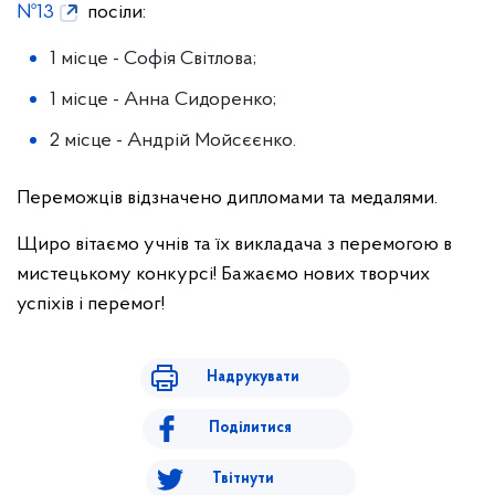
№13
посіли:
1 місце - Софія Світлова;
1 місце - Анна Сидоренко;
2 місце - Андрій Мойсєєнко.
Переможців відзначено дипломами та медалями.
Щиро вітаємо учнів та їх викладача з перемогою в
мистецькому конкурсі! Бажаємо нових творчих
успіхів і перемог!
Надрукувати
Поділитися
Твітнути