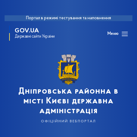
Портал в режимі тестування та наповнення
GOV.UA
Меню
Державні сайти України
Дніпровська районна в
місті Києві державна
адміністрація
офіційний вебпортал