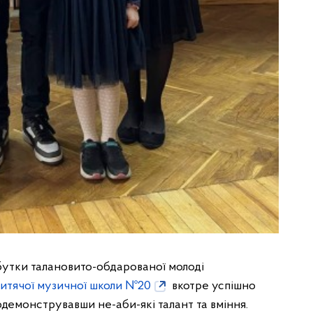
бутки талановито-обдарованої молоді
итячої музичної школи №20
вкотре успішно
демонструвавши не-аби-які талант та вміння.