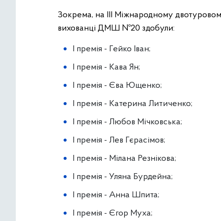
Зокрема, на ІІІ Міжнародному двотуров
вихованці ДМШ №20 здобули:
І премія - Гейко Іван;
І премія - Кава Ян;
І премія - Єва Ющенко;
І премія - Катерина Литиченко;
І премія - Любов Мічковська;
І премія - Лев Гєрасімов;
І премія - Мілана Резнікова;
І премія - Уляна Бурдейна;
І премія - Анна Шпита;
І премія - Єгор Муха;