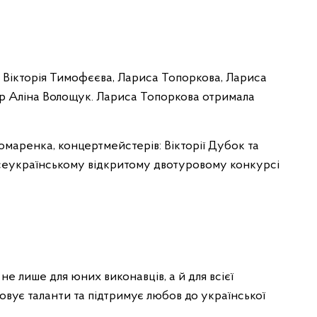
- Вікторія Тимофєєва, Лариса Топоркова, Лариса
ер Аліна Волощук. Лариса Топоркова отримала
омаренка, концертмейстерів: Вікторії Дубок та
сеукраїнському відкритому двотуровому конкурсі
е лише для юних виконавців, а й для всієї
ховує таланти та підтримує любов до української