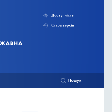
Доступність
Стара версія
ержавна
Пошук