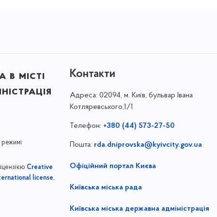
Контакти
 в місті
ністрація
Адреса:
02094, м. Київ, бульвар Івана
Котляревського,1/1
Телефон:
+380 (44) 573-27-50
 режимі
Пошта:
rda.dniprovska@kyivcity.gov.ua
Офіційний портал Києва
ліцензією
Creative
,
ernational license
Київська міська рада
Київська міська державна адміністрація