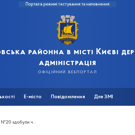
Портал в режимі тестування та наповнення
вська районна в місті Києві д
адміністрація
офіційний вебпортал
ькості
Е-місто
Повідомлення
Для ЗМІ
емоги на мистецьких фестивалях