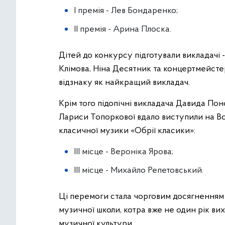
І премія - Лев Бондаренко;
ІІ премія - Арина Плоска.
Дітей до конкурсу підготували викладачі 
Клімова, Ніна Десятник та концертмейст
відзнаку як найкращий викладач.
Крім того підопічні викладача Давида Пон
Лариси Топоркової вдало виступили на В
класичної музики «Обрії класики»:
ІІІ місце - Вероніка Ярова;
ІІІ місце - Михайло Репетовський.
Ці перемоги стала чорговим досягненням н
музичної школи, котра вже не один рік ви
музичної культури.