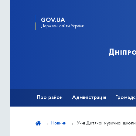
GOV.UA
Державні сайти України
Дніпро
Про район
Адміністрація
Громадс
Новини
Учні Дитячої музичної школи №20 здобули чергові пер