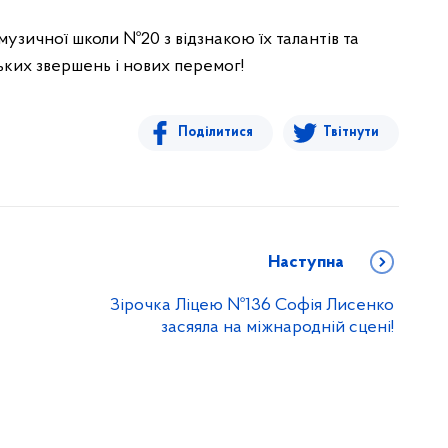
узичної школи №20 з відзнакою їх талантів та
ких звершень і нових перемог!
Поділитися
Твітнути
Наступна
Зірочка Ліцею №136 Софія Лисенко
засяяла на міжнародній сцені!