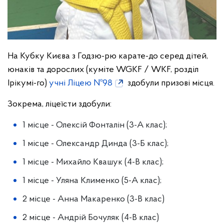
На Кубку Києва з Годзю-рю карате-до серед дітей,
юнаків та дорослих (куміте WGKF / WKF, розділ
Ірікумі-го)
учні Ліцею №98
здобули призові місця.
Зокрема, ліцеїсти здобули:
1 місце - Олексій Фонталін (3-А клас);
1 місце - Олександр Динда (3-Б клас);
1 місце - Михайло Квашук (4-В клас);
1 місце - Уляна Клименко (5-А клас);
2 місце - Анна Макаренко (3-В клас)
2 місце - Андрій Бочуляк (4-В клас)