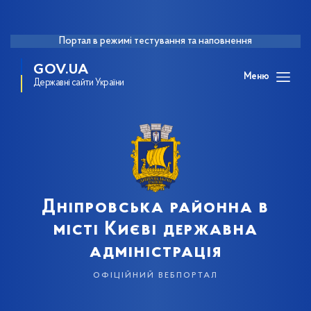
Портал в режимі тестування та наповнення
GOV.UA
Меню
Державні сайти України
Дніпровська районна в
місті Києві державна
адміністрація
офіційний вебпортал