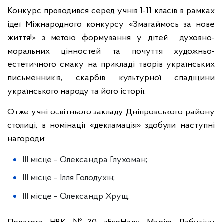
Конкурс проводився серед учнів 1-11 класів в рамках
ідеї Міжнародного конкурсу «Змагаймось за нове
життя!» з метою формування у дітей духовно-
моральних цінностей та почуття художньо-
естетичного смаку на прикладі творів українських
письменників, скарбів культурної спадщини
українського народу та його історії.
Отже учні освітнього закладу Дніпровського району
столиці, в номінації «декламація» здобули наступні
нагороди:
III місце – Олександра Глухоман;
III місце – Ілля Голодухін;
III місце – Олександр Хрущ.