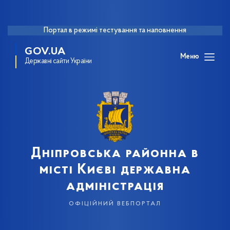
Портал в режимі тестування та наповнення
GOV.UA
Меню
Державні сайти України
Дніпровська районна в
місті Києві державна
адміністрація
офіційний вебпортал