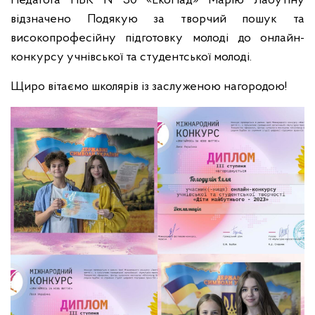
Педагога НВК №30 «ЕкоНад» Марію Лабутіну
відзначено Подякую за творчий пошук та
високопрофесійну підготовку молоді до онлайн-
конкурсу учнівської та студентської молоді.
Щиро вітаємо школярів із заслуженою нагородою!