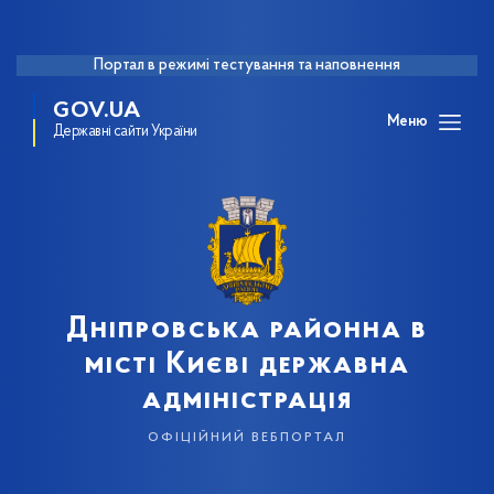
Портал в режимі тестування та наповнення
GOV.UA
Меню
Державні сайти України
Дніпровська районна в
місті Києві державна
адміністрація
офіційний вебпортал