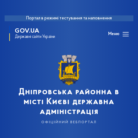
Портал в режимі тестування та наповнення
GOV.UA
Меню
Державні сайти України
Дніпровська районна в
місті Києві державна
адміністрація
офіційний вебпортал