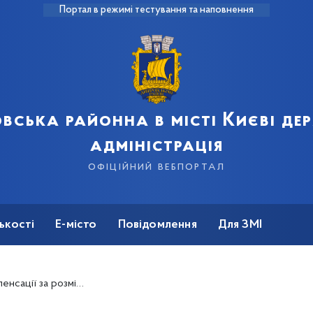
Портал в режимі тестування та наповнення
вська районна в місті Києві д
адміністрація
офіційний вебпортал
ькості
Е-місто
Повідомлення
Для ЗМІ
внутрішньо переміщених осіб