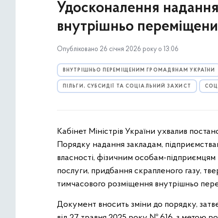
Удосконалення надання 
внутрішньо переміщени
Опубліковано 26 січня 2026 року о 13:06
ВНУТРІШНЬО ПЕРЕМІЩЕНИМ ГРОМАДЯНАМ УКРАЇНИ
ПІЛЬГИ, СУБСИДІЇ ТА СОЦІАЛЬНИЙ ЗАХИСТ
СОЦ
Кабінет Міністрів України ухвалив постано
Порядку надання закладам, підприємствам
власності, фізичним особам-підприємцям 
послуги, придбання скрапленого газу, твер
тимчасового розміщення внутрішньо пере
Документ вносить зміни до порядку, затв
від 27 травня 2025 року № 616, з метою 