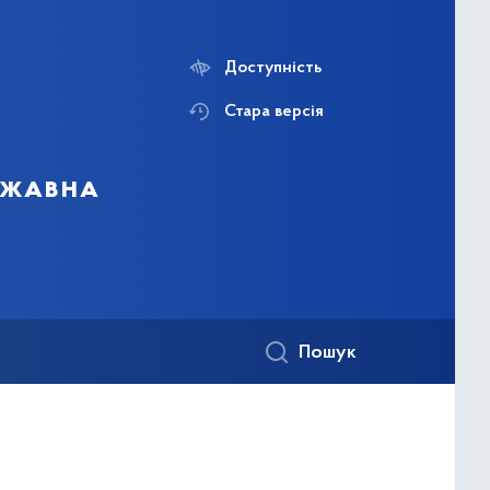
Доступність
Стара версія
ержавна
Пошук