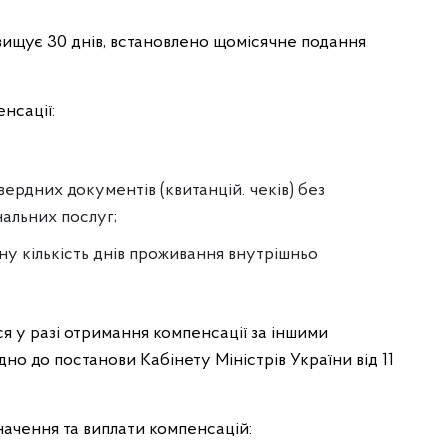
вищує 30 днів, встановлено щомісячне подання
нсації:
ердних документів (квитанцій. чеків) без
нальних послуг;
ну кількість днів проживання внутрішньо
я у разі отримання компенсації за іншими
о до постанови Кабінету Міністрів України від 11
ачення та виплати компенсацій: