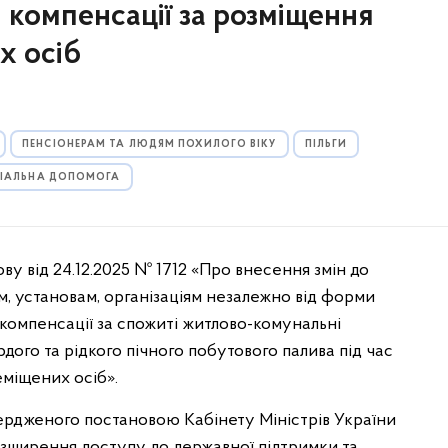
компенсації за розміщення
х осіб
ПЕНСІОНЕРАМ ТА ЛЮДЯМ ПОХИЛОГО ВІКУ
ПІЛЬГИ
ІАЛЬНА ДОПОМОГА
ву від 24.12.2025 № 1712 «Про внесення змін до
, установам, організаціям незалежно від форми
компенсації за спожиті житлово-комунальні
дого та рідкого пічного побутового палива під час
міщених осіб».
ердженого постановою Кабінету Міністрів України
розширення доступу до державної підтримки та