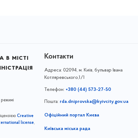
Контакти
 в місті
ністрація
Адреса:
02094, м. Київ, бульвар Івана
Котляревського,1/1
Телефон:
+380 (44) 573-27-50
 режимі
Пошта:
rda.dniprovska@kyivcity.gov.ua
Офіційний портал Києва
ліцензією
Creative
,
ernational license
Київська міська рада