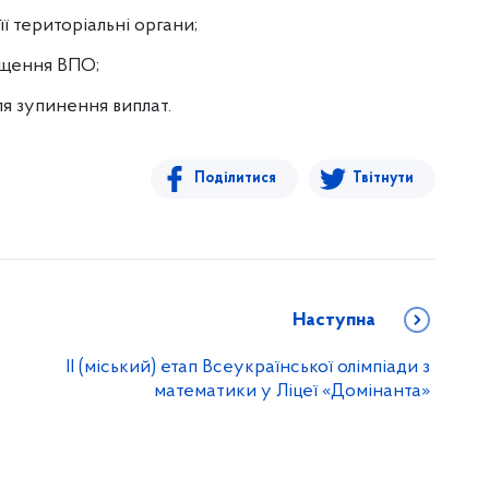
ї територіальні органи;
іщення ВПО;
ля зупинення виплат.
Поділитися
Твітнути
Наступна
ІІ (міський) етап Всеукраїнської олімпіади з
математики у Ліцеї «Домінанта»