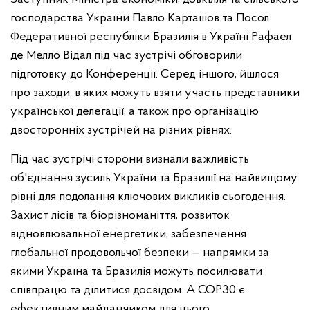
господарства України Павло Карташов та Посол
Федеративної республіки Бразилія в Україні Рафаел
де Мелло Відал під час зустрічі обговорили
підготовку до Конференції. Серед іншого, йшлося
про заходи, в яких можуть взяти участь представники
української делегації, а також про організацію
двосторонніх зустрічей на різних рівнях.
Під час зустрічі сторони визнали важливість
об'єднання зусиль України та Бразилії на найвищому
рівні для подолання ключових викликів сьогодення.
Захист лісів та біорізноманіття, розвиток
відновлювальної енергетики, забезпечення
глобальної продовольчої безпеки — напрямки за
якими Україна та Бразилія можуть посилювати
співпрацю та ділитися досвідом. А СОР30 є
ефективним майданчиком для цього.