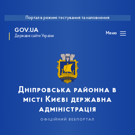
Портал в режимі тестування та наповнення
GOV.UA
Меню
Державні сайти України
Дніпровська районна в
місті Києві державна
адміністрація
офіційний вебпортал