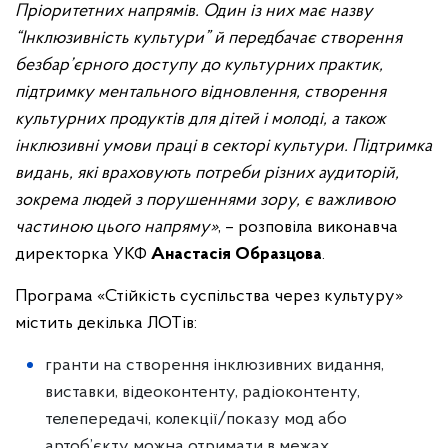
Пріоритетних напрямів. Один із них має назву
“Інклюзивність культури” й передбачає створення
безбар’єрного доступу до культурних практик,
підтримку ментального відновлення, створення
культурних продуктів для дітей і молоді, а також
інклюзивні умови праці в секторі культури. Підтримка
видань, які враховують потреби різних аудиторій,
зокрема людей з порушеннями зору, є важливою
частиною цього напряму»
, – розповіла виконавча
директорка УКФ
Анастасія Образцова
.
Програма «Стійкість суспільства через культуру»
містить декілька ЛОТів:
гранти на створення інклюзивних видання,
виставки, відеоконтенту, радіоконтенту,
телепередачі, колекції/показу мод або
артоб’єкту можна отримати в межах