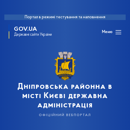
Портал в режимі тестування та наповнення
GOV.UA
Меню
Державні сайти України
Дніпровська районна в
місті Києві державна
адміністрація
офіційний вебпортал