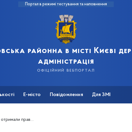
Портал в режимі тестування та наповнення
вська районна в місті Києві д
адміністрація
офіційний вебпортал
ькості
Е-місто
Повідомлення
Для ЗМІ
відстрочку від мобілізації