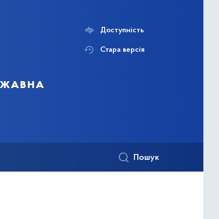
Доступність
Стара версія
ержавна
Пошук