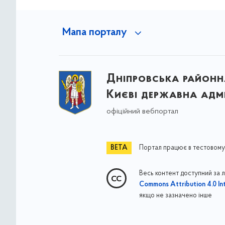
Мапа порталу
Дніпровська районна
Києві державна адмі
офіційний вебпортал
Портал працює в тестовому
Весь контент доступний за 
Commons Attribution 4.0 Int
якщо не зазначено інше