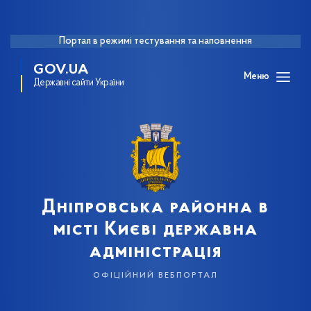
Портал в режимі тестування та наповнення
GOV.UA
Меню
Державні сайти України
Дніпровська районна в
місті Києві державна
адміністрація
офіційний вебпортал