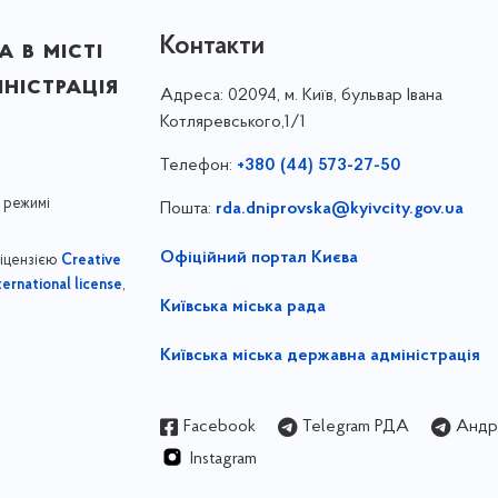
Контакти
 в місті
ністрація
Адреса:
02094, м. Київ, бульвар Івана
Котляревського,1/1
Телефон:
+380 (44) 573-27-50
 режимі
Пошта:
rda.dniprovska@kyivcity.gov.ua
Офіційний портал Києва
ліцензією
Creative
,
ernational license
Київська міська рада
Київська міська державна адміністрація
Facebook
Telegram РДА
Андрі
Instagram