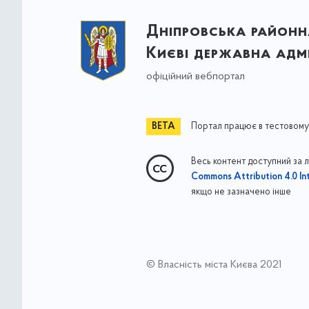
Дніпровська районна
Києві державна адмі
офіційний вебпортал
Портал працює в тестовому
Весь контент доступний за 
Commons Attribution 4.0 Int
якщо не зазначено інше
© Власність міста Києва 2021