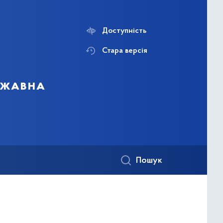
Доступність
Стара версія
ержавна
Пошук