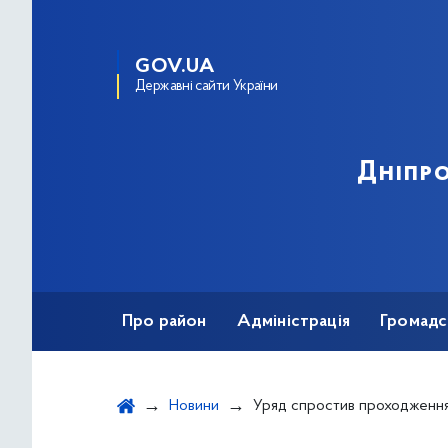
GOV.UA
Державні сайти України
Дніпро
Про район
Адміністрація
Громадс
Новини
Уряд спростив проходження оцінки впливу на довкілля для б