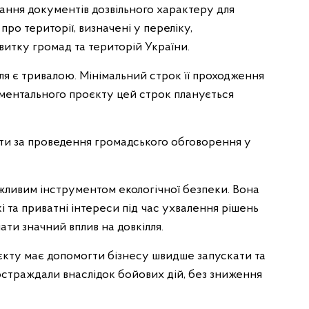
ння документів дозвільного характеру для
про території, визначені у переліку,
итку громад та територій України.
ля є тривалою. Мінімальний строк її проходження
иментального проєкту цей строк планується
и за проведення громадського обговорення у
ажливим інструментом екологічної безпеки. Вона
і та приватні інтереси під час ухвалення рішень
ати значний вплив на довкілля.
кту має допомогти бізнесу швидше запускати та
остраждали внаслідок бойових дій, без зниження