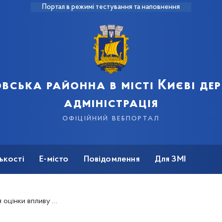
Портал в режимі тестування та наповнення
вська районна в місті Києві д
адміністрація
офіційний вебпортал
ькості
Е-місто
Повідомлення
Для ЗМІ
ізнесу на територіях бойових дій