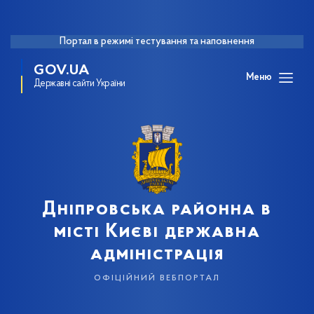
Портал в режимі тестування та наповнення
GOV.UA
Меню
Державні сайти України
Дніпровська районна в
місті Києві державна
адміністрація
офіційний вебпортал