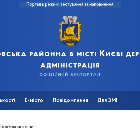
Портал в режимі тестування та наповнення
вська районна в місті Києві д
адміністрація
офіційний вебпортал
ькості
Е-місто
Повідомлення
Для ЗМІ
терміналів для підприємців 1-ї групи