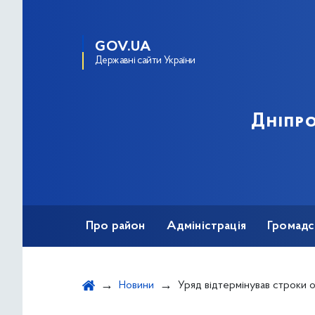
GOV.UA
Державні сайти України
Дніпро
Про район
Адміністрація
Громадс
Новини
Уряд відтермінував строки обов’язкового використання платіжних 