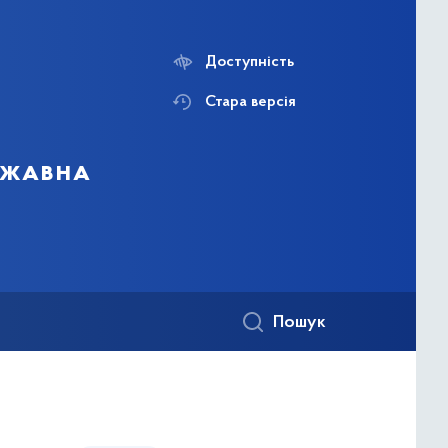
Доступність
Стара версія
ержавна
Пошук