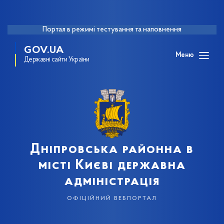
Портал в режимі тестування та наповнення
GOV.UA
Меню
Державні сайти України
Дніпровська районна в
місті Києві державна
адміністрація
офіційний вебпортал