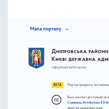
Мапа порталу
Дніпровська районна
Києві державна адмі
офіційний вебпортал
Портал працює в тестовому
Весь контент доступний за 
Commons Attribution 4.0 Int
якщо не зазначено інше