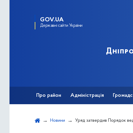
GOV.UA
Державні сайти України
Дніпро
Про район
Адміністрація
Громадс
Новини
Уряд затвердив Порядок ведення цифрового ре