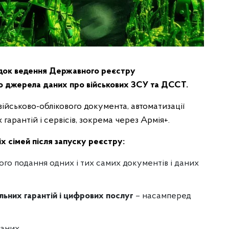
рядок ведення Державного реєстру
о джерела даних про військових ЗСУ та ДССТ.
ійськово-облікового документа, автоматизації
гарантій і сервісів, зокрема через Армія+.
іх сімей після запуску реєстру:
ого подання одних і тих самих документів і даних
льних гарантій і цифрових послуг
– насамперед
аних.