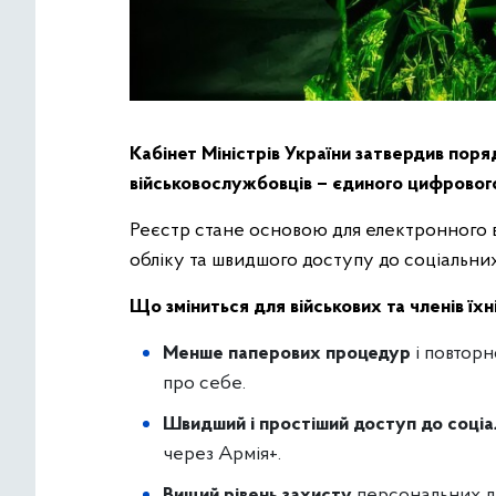
Кабінет Міністрів України затвердив по
військовослужбовців – єдиного цифровог
Реєстр стане основою для електронного в
обліку та швидшого доступу до соціальних 
Що зміниться для військових та членів їхн
Менше паперових процедур
і повторн
про себе.
Швидший і простіший доступ до соціа
через Армія+.
Вищий рівень захисту
персональних д