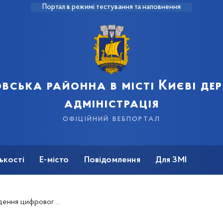
Портал в режимі тестування та наповнення
вська районна в місті Києві д
адміністрація
офіційний вебпортал
ькості
Е-місто
Повідомлення
Для ЗМІ
єстру військовослужбовців