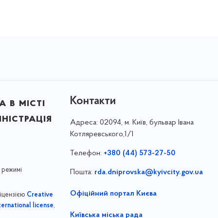
Контакти
 в місті
ністрація
Адреса:
02094, м. Київ, бульвар Івана
Котляревського,1/1
Телефон:
+380 (44) 573-27-50
 режимі
Пошта:
rda.dniprovska@kyivcity.gov.ua
Офіційний портал Києва
ліцензією
Creative
,
ernational license
Київська міська рада