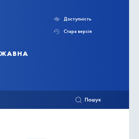
Доступність
Стара версія
ержавна
Пошук