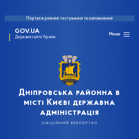
Портал в режимі тестування та наповнення
GOV.UA
Меню
Державні сайти України
Дніпровська районна в
місті Києві державна
адміністрація
офіційний вебпортал