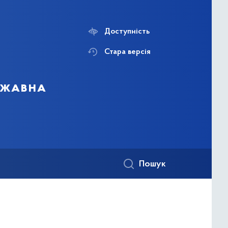
Доступність
Стара версія
ержавна
Пошук