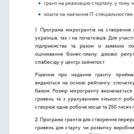
грант на реалізацію стартапу, у тому чи
кошти на навчання ІТ-спеціальностям.
1. Програма мікрогрантів на створення 
українців, так і на початківців. Для уча
підприємства та разом із заявкою п
оцінювання бізнес-плану, ділової репу
співбесіду у центрі зайнятост
Рішення про надання гранту прийма
видаються на основі рейтингу: спочат
балом. Розмір мікрогранту визначається
гривень та з урахуванням кількості роб
створює одне робоче місце та 250 тисяч г
2. Програма грантів для створення пере
гривень для старту чи розвитку виробниц