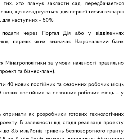
 тих, хто планує закласти сад, передбачається
ослин, що висаджуються: для першої тисячі гектарів
, для наступних – 50%.
 подати через Портал Дія або у відділеннях
ків, перелік яких визначає Національний банк
я Мінагрополітики за умови наявності правильно
роект та бізнес-план).
ити 40 нових постійних та сезонних робочих місць
20 нових постійних та сезонних робочих місць – у
ь отримати як розробники готових технологічних
проекту. В залежності від стадії реалізації проекту
ч до 3,5 мільйонів гривень безповоротного гранту