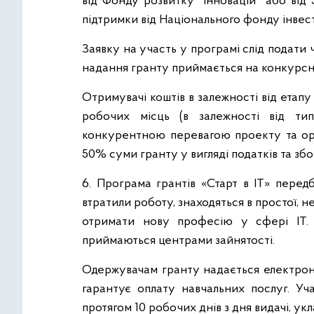
від Фонду розвитку інновацій або від 3
підтримки від Національного фонду інвест
Заявку на участь у програмі слід подати
надання гранту приймається на конкурсн
Отримувачі коштів в залежності від етап
робочих місць (в залежності від тип
конкурентною перевагою проекту та орі
50% суми гранту у вигляді податків та збор
6. Програма грантів «Старт в ІТ» перед
втратили роботу, знаходяться в простої, 
отримати нову професію у сфері IT. 
приймаються центрами зайнятості.
Одержувачам гранту надається електрон
гарантує оплату навчальних послуг. У
протягом 10 робочих днів з дня видачі, укл