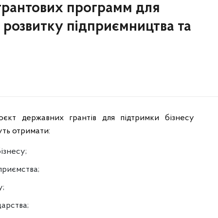
грантових программ для
, розвитку підприємництва та
роєкт державних грантів для підтримки бізнесу
уть отримати:
ізнесу;
приємства;
у;
дарства;