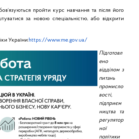
обов’язуються пройти курс навчання та після його
туватися за новою спеціальністю, або відкрити
іки України:
https://www.me.gov.ua/
Підготовл
ено
відділом з
питань
промисло
вості,
підприєм
ництва та
регулятор
ної
політики