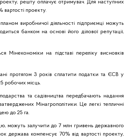
проекту, решту оплачує отримувач. Для наступних
% вартості проекту.
-планом виробничої діяльності підприємці можуть
одиться банком на основі його ділової репутації,
я Мінекономіки на підставі переліку висновків
язані протягом 3 років сплатити податки та ЄСВ у
25 робочих місць.
сподарства та садівництва передбачають надання
 затверджених Мінагрополітики. Це легкі тепличні
щею до 25 га.
ицю, можуть залучити до 7 млн гривень державного
явок держава компенсує 70% від вартості проекту,