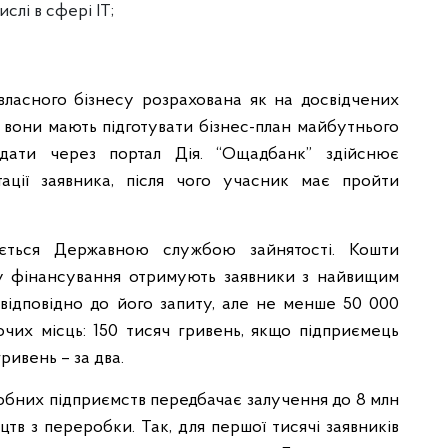
слі в сфері ІТ;
власного бізнесу розрахована як на досвідчених
сті вони мають підготувати бізнес-план майбутнього
одати через портал Дія. “Ощадбанк” здійснює
тації заявника, після чого учасник має пройти
ється Державною службою зайнятості. Кошти
ку фінансування отримують заявники з найвищим
 відповідно до його запиту, але не менше 50 000
очих місць: 150 тисяч гривень, якщо підприємець
ривень – за два.
робних підприємств передбачає залучення до 8 млн
тв з переробки. Так, для першої тисячі заявників