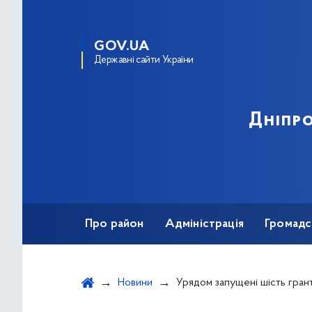
GOV.UA
Державні сайти України
Дніпро
Про район
Адміністрація
Громадс
Новини
Урядом запущені шість грантових программ для започаткування бізнес