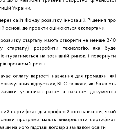
,5 до 8 мільйонів гривень поворотної фінансової
ицій України.
 через сайт Фонду розвитку інновацій. Рішення про
ій основі, де проекти оцінюються експертами.
у розвитку стартапу мають створити не менше 3-10
у стартапу), розробити технологію, яка буде
єнтуватиметься на зовнішній ринок, і повернути
ів протягом 2 років.
бачає оплату вартості навчання для громадян, які
неоплачуваних відпустках, ВПО та люди, які бажають
Заявки учасників разом з пакетом документів
ний сертифікат для професійного навчання, який
часники програми мають використати сертифікат
авши на його підставі договір з закладом освіти.