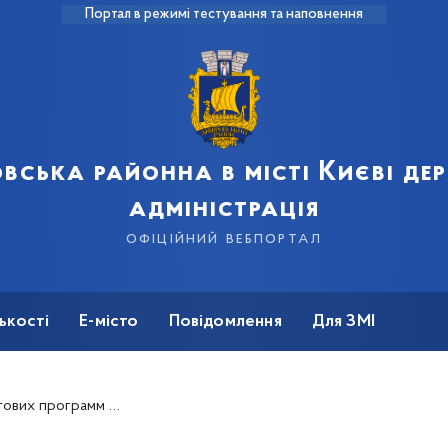
Портал в режимі тестування та наповнення
вська районна в місті Києві д
адміністрація
офіційний вебпортал
ькості
Е-місто
Повідомлення
Для ЗМІ
у, розвитку підприємництва та навчання