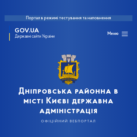
Портал в режимі тестування та наповнення
GOV.UA
Меню
Державні сайти України
Дніпровська районна в
місті Києві державна
адміністрація
офіційний вебпортал