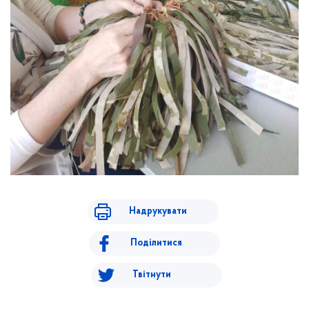
Надрукувати
Поділитися
Твітнути