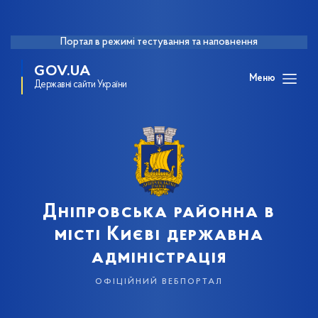
Портал в режимі тестування та наповнення
GOV.UA
Меню
Державні сайти України
Дніпровська районна в
місті Києві державна
адміністрація
офіційний вебпортал