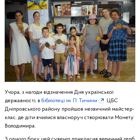
Учора, з нагоди відзначення Дня української
державності, в
бібліотеці ім. П. Тичини
ЦБС
Дніпровського району пройшов незвичний майстер-
клас, де діти вчилися власноруч створювати Монету
Володимира.
З одного боку цей сувенір прикрасив величний герб