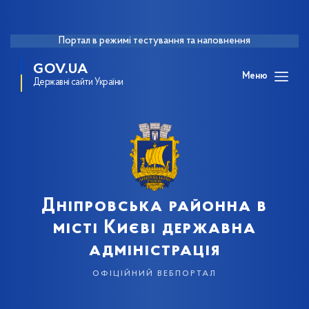
Портал в режимі тестування та наповнення
GOV.UA
Меню
Державні сайти України
Дніпровська районна в
місті Києві державна
адміністрація
офіційний вебпортал