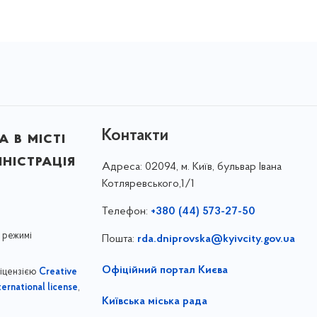
Контакти
 в місті
ністрація
Адреса:
02094, м. Київ, бульвар Івана
Котляревського,1/1
Телефон:
+380 (44) 573-27-50
 режимі
Пошта:
rda.dniprovska@kyivcity.gov.ua
Офіційний портал Києва
ліцензією
Creative
,
ernational license
Київська міська рада