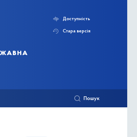
Доступність
Стара версія
ержавна
Пошук