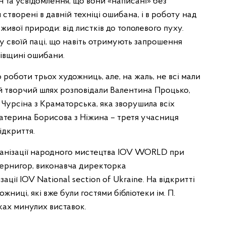
 та усвідомлення, що вони «написані» без
створені в давній техніці ошибана, і в роботу над
ивої природи: від листків до тополевого пуху.
 у своїй паці, що навіть отримують запрошення
ківщині ошибани.
о роботи трьох художниць, але, на жаль, не всі мали
ій творчий шлях розповідали Валентина Процько,
Чурсіна з Краматорська, яка зворушила всіх
терина Борисова з Ніжина – третя учасниця
ідкриття.
рганізації народного мистецтва IOV WORLD при
Вернигор, виконавча директорка
ції IOV National section of Ukraine. На відкритті
жниці, які вже були гостями бібліотеки ім. П.
ах минулих виставок.