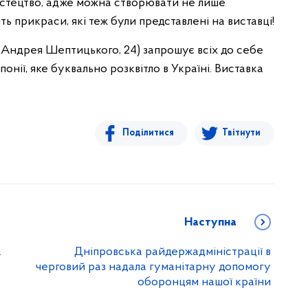
истецтво, адже можна створювати не лише
іть прикраси, які теж були представлені на виставці!
та Андрея Шептицького, 24) запрошує всіх до себе
нії, яке буквально розквітло в Україні. Виставка
Поділитися
Твітнути
Наступна
а
Дніпровська райдержадміністрації в
черговий раз надала гуманітарну допомогу
оборонцям нашої країни