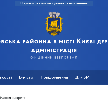
Портал в режимі тестування та наповнення
вська районна в місті Києві д
адміністрація
офіційний вебпортал
ькості
Е-місто
Повідомлення
Для ЗМІ
виставки «Чарівна магія рослин»