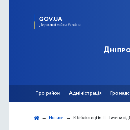
GOV.UA
Державні сайти України
Дніпро
Про район
Адміністрація
Громадс
Новини
В бібліотеці ім. П. Тичини відбулося відкриття художньої 