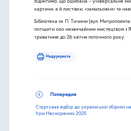
Відмітимо, що ошибана – універсальне м
картини, а й листівки, «замальовки» та нав
Бібліотека ім. П. Тичини (вул. Митрополи
потішити око незвичайним мистецтвом з Япо
триватиме до 26 квітня поточного року.
Надрукувати
Попередня
Стартував відбір до української збірної н
Ігри Нескорених 2025