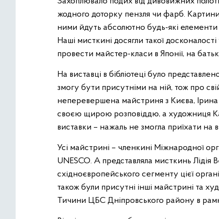
Захоплювало подих від дивовижних полотн
жодного доторку пензля чи фарб. Картини 
ними йдуть абсолютно будь-які елементи ж
Наші мисткині досягли такої досконалості
провести майстер-класи в Японії, на бать
На виставці в бібліотеці було представлен
змогу бути присутніми на ній, тож про св
неперевершена майстриня з Києва, Ірина 
своєю щирою розповіддю, а художниця Ка
виставки – нажаль не змогла приїхати на в
Усі майстрині – членкині Міжнародної о
UNESCO. А представляла мисткинь Лідія 
східноєвропейського сегменту цієї організа
також були присутні інші майстрині та худо
Тичини ЦБС Дніпровського району в рамк