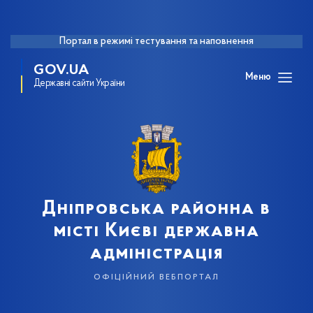
Портал в режимі тестування та наповнення
GOV.UA
Меню
Державні сайти України
Дніпровська районна в
місті Києві державна
адміністрація
офіційний вебпортал