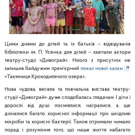
Цими днями до дітей та їх батьків – відвідувачів
бібліотеки ім. П. Усенка для дітей – завітали актори
театру-студії «Дивограй». Нікого з присутніх не
залишив байдужим прем’єрний
показ нової казки
«Таємниця Крокодилячого озера».
Нова чудова, весела та повчальна вистава театру-
студії «Дивограй» дуже сподобалась глядачам. І діти і
дорослі від душі посміялися, награлися, а ще
дізналися багато корисної інформації про шкідливі
мікроби та корисні бактерії. Також отримали чимало
порад і розуміння того, що наше життя набагато