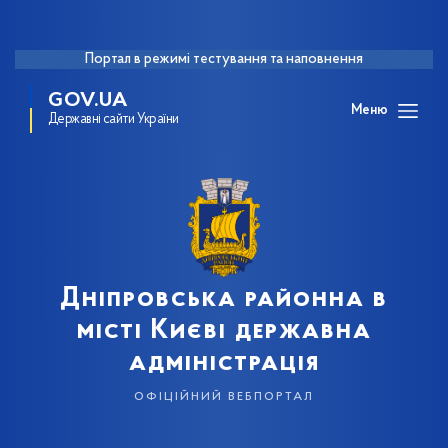
Портал в режимі тестування та наповнення
GOV.UA
Меню
Державні сайти України
Дніпровська районна в
місті Києві державна
адміністрація
офіційний вебпортал