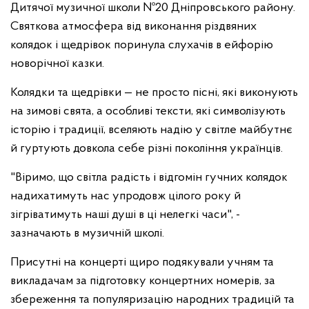
Дитячої музичної школи №20 Дніпровського району.
Святкова атмосфера від виконання різдвяних
колядок і щедрівок поринула слухачів в ейфорію
новорічної казки.
Колядки та щедрівки — не просто пісні, які виконують
на зимові свята, а особливі тексти, які символізують
історію і традиції, вселяють надію у світле майбутнє
й гуртують довкола себе різні покоління українців.
"Віримо, що світла радість і відгомін гучних колядок
надихатимуть нас упродовж цілого року й
зігріватимуть наші душі в ці нелегкі часи", -
зазначають в музичній школі.
Присутні на концерті щиро подякували учням та
викладачам за підготовку концертних номерів, за
збереження та популяризацію народних традицій та