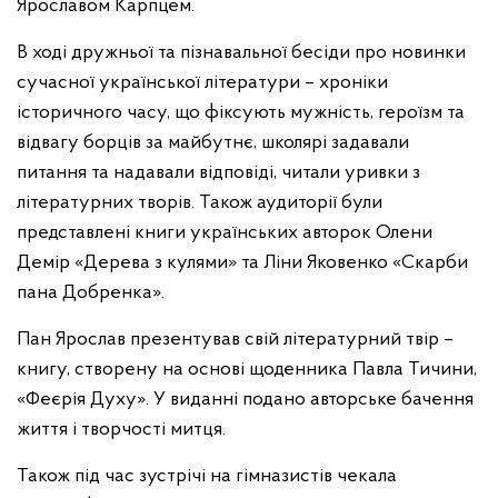
Ярославом Карпцем.
В ході дружньої та пізнавальної бесіди про новинки
сучасної української літератури – хроніки
історичного часу, що фіксують мужність, героїзм та
відвагу борців за майбутнє, школярі задавали
питання та надавали відповіді, читали уривки з
літературних творів. Також аудиторії були
представлені книги українських авторок Олени
Демір «Дерева з кулями» та Ліни Яковенко «Скарби
пана Добренка».
Пан Ярослав презентував свій літературний твір –
книгу, створену на основі щоденника Павла Тичини,
«Феєрія Духу». У виданні подано авторське бачення
життя і творчості митця.
Також під час зустрічі на гімназистів чекала