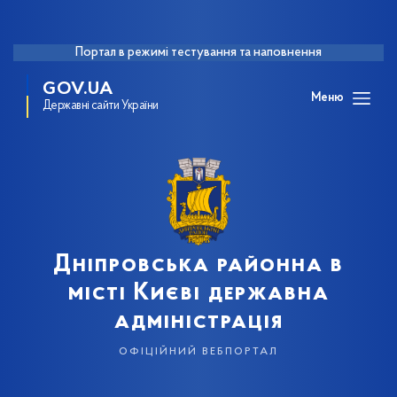
Портал в режимі тестування та наповнення
GOV.UA
Меню
Державні сайти України
Дніпровська районна в
місті Києві державна
адміністрація
офіційний вебпортал