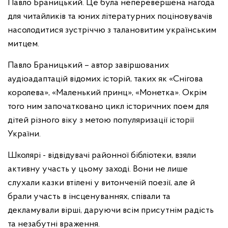
Павло Браницький. Це була неперевершена нагода
для читайликів та юних літературних поціновувачів
насолодитися зустріччю з талановитим українським
митцем.
Павло Браницький – автор завіршованих
аудіоадаптацій відомих історій, таких як «Снігова
королева», «Маленький принц», «Монетка». Окрім
того ним започатковано цикл історичних поем для
дітей різного віку з метою популяризації історії
України.
Школярі - відвідувачі районної бібліотеки, взяли
активну участь у цьому заході. Вони не лише
слухали казки втілені у витонченій поезії, але й
брали участь в інсценуваннях, співали та
декламували вірші, даруючи всім присутнім радість
та незабутні враження.