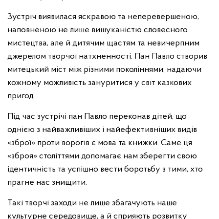
Зустріч виявилася яскравою та неперевершеною,
наповненою не лише вишуканістю словесного
мистецтва, але й дитячим щастям та невичерпним
джерелом творчої натхненності. Пан Павло створив
митецький міст між різними поколіннями, надаючи
кожному можливість зануритися у світ казкових
пригод.
Під час зустрічі пан Павло переконав дітей, що
однією з найважливіших і найефективніших видів
«зброї» проти ворогів є мова та книжки. Саме ця
«зброя» століттями допомагає нам зберегти свою
ідентичність та успішно вести боротьбу з тими, хто
прагне нас знищити.
Такі творчі заходи не лише збагачують наше
культурне середовище, а й сприяють розвитку