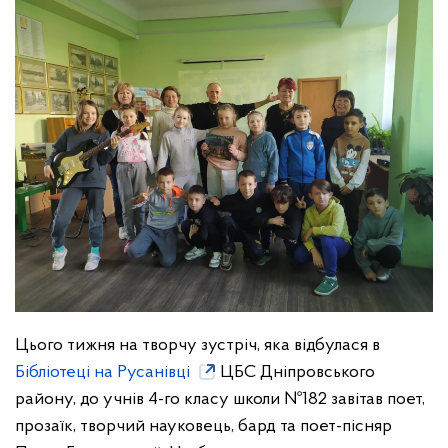
Цього тижня на творчу зустріч, яка відбулася в
Бібліотеці на Русанівці
ЦБС Дніпровського
району, до учнів 4-го класу школи №182 завітав поет,
прозаїк, творчий науковець, бард та поет-пісняр