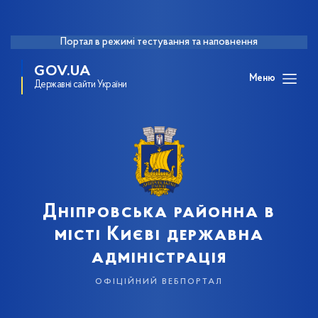
Портал в режимі тестування та наповнення
GOV.UA
Меню
Державні сайти України
Дніпровська районна в
місті Києві державна
адміністрація
офіційний вебпортал