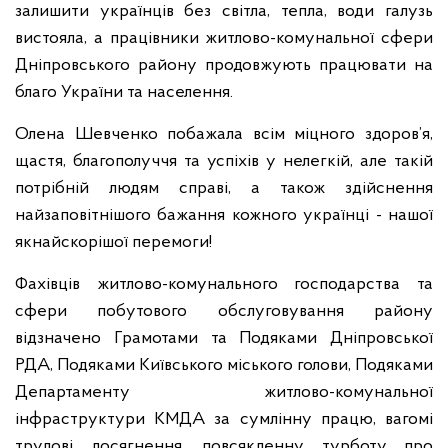
залишити українців без світла, тепла, води галузь
вистояла, а працівники житлово-комунальної сфери
Дніпровського району продовжують працювати на
благо України та населення.
Олена Шевченко побажала всім міцного здоров’я,
щастя, благополуччя та успіхів у нелегкій, але такій
потрібній людям справі, а також здійснення
найзаповітнішого бажання кожного українці - нашої
якнайскорішої перемоги!
Фахівців житлово-комунального господарства та
сфери побутового обслуговування району
відзначено Грамотами та Подяками Дніпровської
РДА, Подяками Київського міського голови, Подяками
Департаменту житлово-комунальної
інфраструктури КМДА за сумлінну працю, вагомі
трудові досягнення, повсякденну турботу про