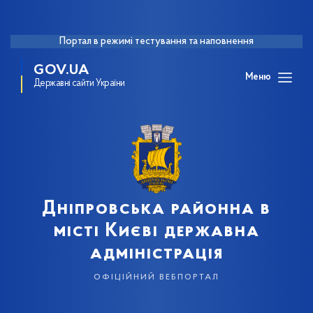
Портал в режимі тестування та наповнення
GOV.UA
Меню
Державні сайти України
Дніпровська районна в
місті Києві державна
адміністрація
офіційний вебпортал