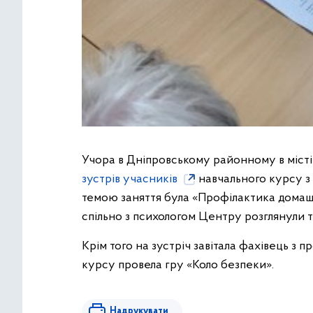
Учора в Дніпровському районному в місті 
зустрів учасників
навчального курсу з
темою заняття була «Профілактика домашн
спільно з психологом Центру розглянули т
Крім того на зустріч завітала фахівець з 
курсу провела гру «Коло безпеки».
Надрукувати