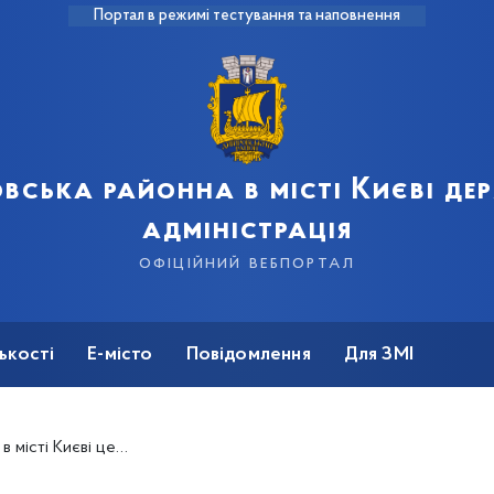
Портал в режимі тестування та наповнення
вська районна в місті Києві д
адміністрація
офіційний вебпортал
ькості
Е-місто
Повідомлення
Для ЗМІ
иків курсу з підвищення батьківського потенціалу