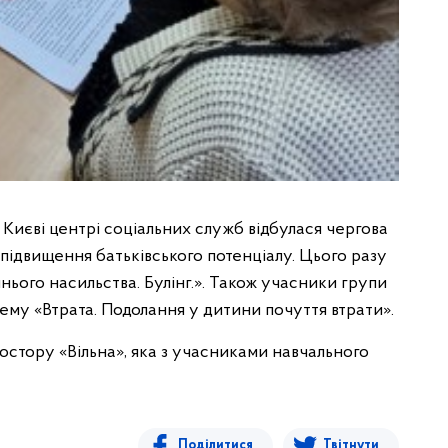
Києві центрі соціальних служб відбулася чергова
 підвищення батьківського потенціалу. Цього разу
ього насильства. Булінг.». Також учасники групи
ему «Втрата. Подолання у дитини почуття втрати».
простору «Вільна», яка з учасниками навчального
Поділитися
Твітнути