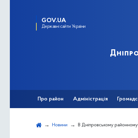
GOV.UA
Державні сайти України
Дніпро
Про район
Адміністрація
Громадс
Новини
В Дніпровському районному в місті Києві центрі соціальних служб відбулася зустрів учасн