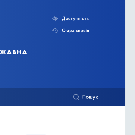
Доступність
Стара версія
ержавна
Пошук