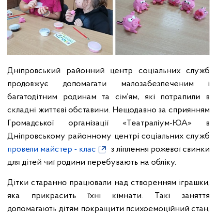
Дніпровський районний центр соціальних служб
продовжує допомагати малозабезпеченим і
багатодітним родинам та сім’ям, які потрапили в
складні життєві обставини. Нещодавно за сприянням
Громадської організації «Театраліум-ЮА» в
Дніпровському районному центрі соціальних служб
провели майстер - клас
з ліплення рожевої свинки
для дітей чиї родини перебувають на обліку.
Дітки старанно працювали над створенням іграшки,
яка прикрасить їхні кімнати. Такі заняття
допомагають дітям покращити психоемоційний стан,