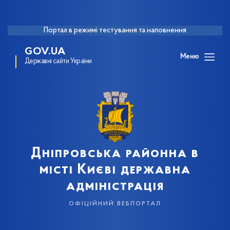
Портал в режимі тестування та наповнення
GOV.UA
Меню
Державні сайти України
Дніпровська районна в
місті Києві державна
адміністрація
офіційний вебпортал