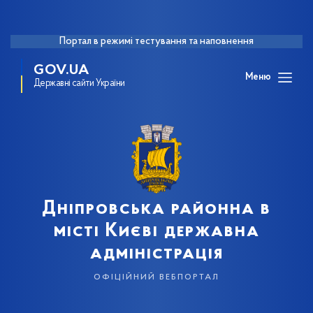
Портал в режимі тестування та наповнення
GOV.UA
Меню
Державні сайти України
Дніпровська районна в
місті Києві державна
адміністрація
офіційний вебпортал