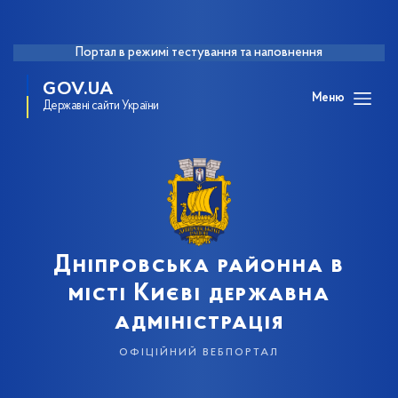
Портал в режимі тестування та наповнення
GOV.UA
Меню
Державні сайти України
Дніпровська районна в
місті Києві державна
адміністрація
офіційний вебпортал