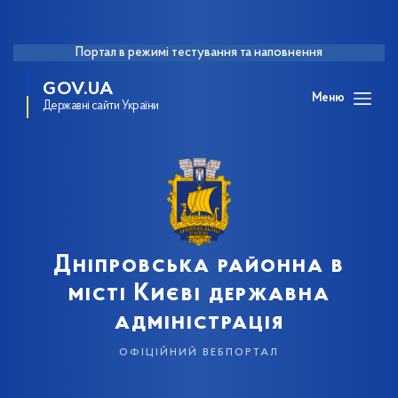
Портал в режимі тестування та наповнення
GOV.UA
Меню
Державні сайти України
Дніпровська районна в
місті Києві державна
адміністрація
офіційний вебпортал