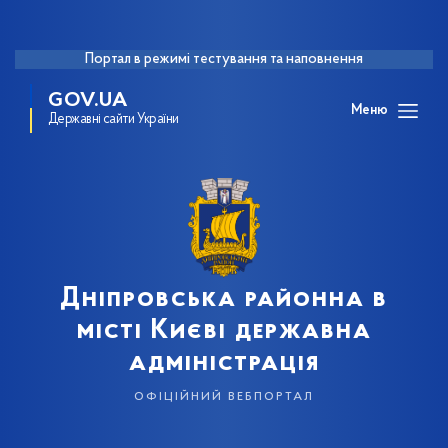
Портал в режимі тестування та наповнення
GOV.UA
Меню
Державні сайти України
Дніпровська районна в
місті Києві державна
адміністрація
офіційний вебпортал