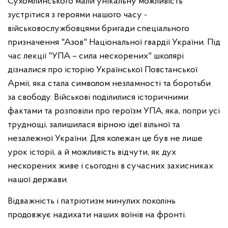
Сухомлинського мали унікальну можливість
зустрітися з героями нашого часу -
військовослужбовцями бригади спеціального
призначення "Азов" Національної гвардії України. Під
час лекції "УПА – сила нескорених" школярі
дізналися про історію Української Повстанської
Армії, яка стала символом незламності та боротьби
за свободу. Військові поділилися історичними
фактами та розповіли про героїзм УПА, яка, попри усі
труднощі, залишилася вірною ідеї вільної та
незалежної України. Для колежан це був не лише
урок історії, а й можливість відчути, як дух
нескорених живе і сьогодні в сучасних захисниках
нашої держави.
Відважність і патріотизм минулих поколінь
продовжує надихати наших воїнів на фронті.