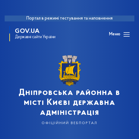
Портал в режимі тестування та наповнення
GOV.UA
Меню
Державні сайти України
Дніпровська районна в
місті Києві державна
адміністрація
офіційний вебпортал