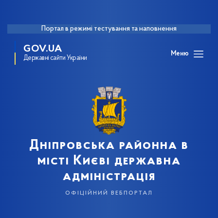
Портал в режимі тестування та наповнення
GOV.UA
Меню
Державні сайти України
Дніпровська районна в
місті Києві державна
адміністрація
офіційний вебпортал