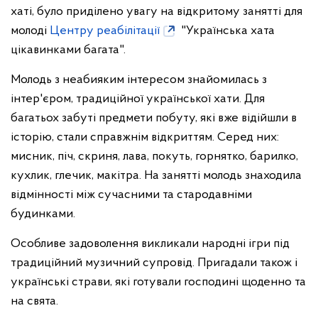
хаті, було приділено увагу на відкритому занятті для
молоді
Центру реабілітації
"Українська хата
цікавинками багата".
Молодь з неабияким інтересом знайомилась з
інтер'єром, традиційної української хати. Для
багатьох забуті предмети побуту, які вже відійшли в
історію, стали справжнім відкриттям. Серед них:
мисник, піч, скриня, лава, покуть, горнятко, барилко,
кухлик, глечик, макітра. На занятті молодь знаходила
відмінності між сучасними та стародавніми
будинками.
Особливе задоволення викликали народні ігри під
традиційний музичний супровід. Пригадали також і
українські страви, які готували господині щоденно та
на свята.