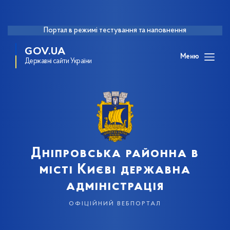
Портал в режимі тестування та наповнення
GOV.UA
Меню
Державні сайти України
Дніпровська районна в
місті Києві державна
адміністрація
офіційний вебпортал