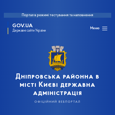
Портал в режимі тестування та наповнення
GOV.UA
Меню
Державні сайти України
Дніпровська районна в
місті Києві державна
адміністрація
офіційний вебпортал