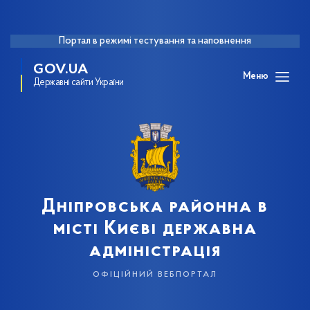
Портал в режимі тестування та наповнення
GOV.UA
Меню
Державні сайти України
Дніпровська районна в
місті Києві державна
адміністрація
офіційний вебпортал