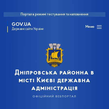
Портал в режимі тестування та наповнення
GOV.UA
Меню
Державні сайти України
Дніпровська районна в
місті Києві державна
адміністрація
офіційний вебпортал