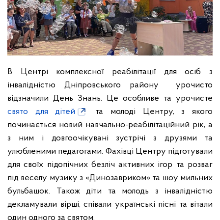
В Центрі комплексної реабілітації для осіб з
інвалідністю Дніпровського району урочисто
відзначили День Знань. Це особливе та урочисте
свято для дітей
та молоді Центру, з якого
починається новий навчально-реабілітаційний рік, а
з ним і довгоочікувані зустрічі з друзями та
улюбленими педагогами.
Фахівці Центру підготували
для своїх підопічних безліч активних ігор та розваг
під веселу музику з «Динозавриком» та шоу мильних
бульбашок. Також діти та молодь з інвалідністю
декламували вірші, співали українські пісні та вітали
один одного за святом.