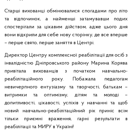
Старші вихованці обмінювалися спогадами про літо
та відпочинок, а найменші затамувавши подих
спостерігали за цікавим дійством, адже цього дня
вони відкрили для себе нову сторінку, де все вперше
– перше свято, перше заняття в Центрі.
Директор Центру комплексної реабілітації для осіб з
інвалідністю Дніпровського району Марина Корява
привітала вихованців з початком навчально-
реабілітаційного року. Побажала педагогам
невичерпного ентузіазму та творчості, батькам –
витримки та оптимізму, дітям та молоді –
допитливості, цікавості, успіхів у навчанні та щоб
новий навчально-реабілітаційний рік приніс всім
тільки приємні враження, гарні результати в
реабілітації та МИРУ в Україні!