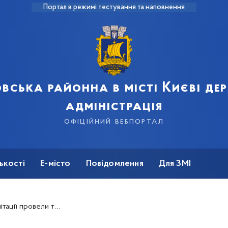
Портал в режимі тестування та наповнення
вська районна в місті Києві д
адміністрація
офіційний вебпортал
ькості
Е-місто
Повідомлення
Для ЗМІ
 із виготовлення святкових листівок