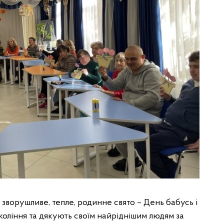
и зворушливе, тепле, родинне свято – День бабусь і
коління та дякують своїм найріднішим людям за