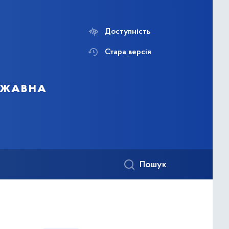
Доступність
Стара версія
ержавна
Пошук