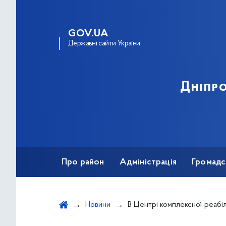
GOV.UA
Державні сайти України
Дніпро
Про район
Адміністрація
Громадс
Новини
В Центрі комплексної реабілітації провели творчий майстер-клас