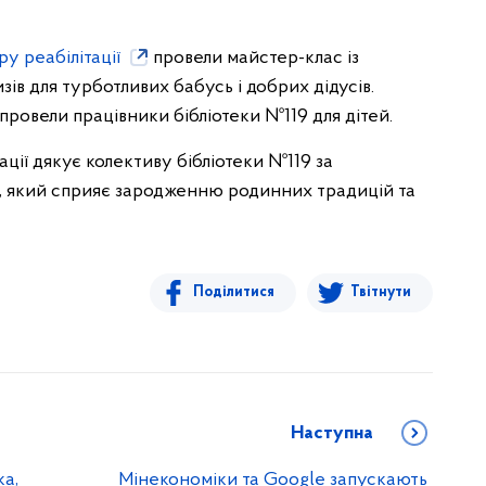
у реабілітації
провели майстер-клас із
ів для турботливих бабусь і добрих дідусів.
провели працівники бібліотеки №119 для дітей.
ції дякує колективу бібліотеки №119 за
у, який сприяє зародженню родинних традицій та
Поділитися
Твітнути
Наступна
ка,
Мінекономіки та Google запускають