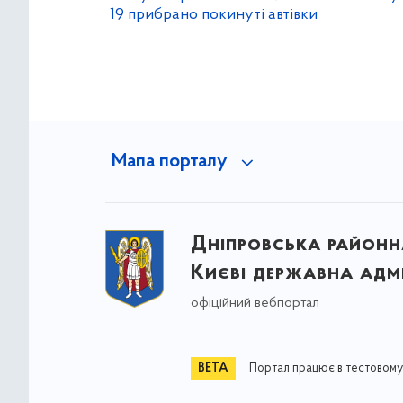
19 прибрано покинуті автівки
Мапа порталу
Дніпровська районна
Києві державна адмі
офіційний вебпортал
Портал працює в тестовому